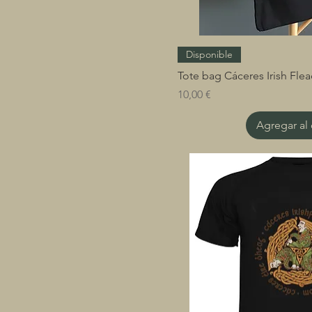
M
S
XL
Disponible
XXL
Tote bag Cáceres Irish Fle
Precio
10,00 €
Agregar al 