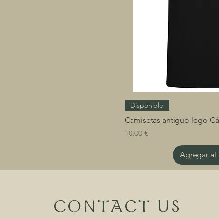
Disponible
Camisetas antiguo logo Các
Precio
10,00 €
Agregar al 
CONTACT US