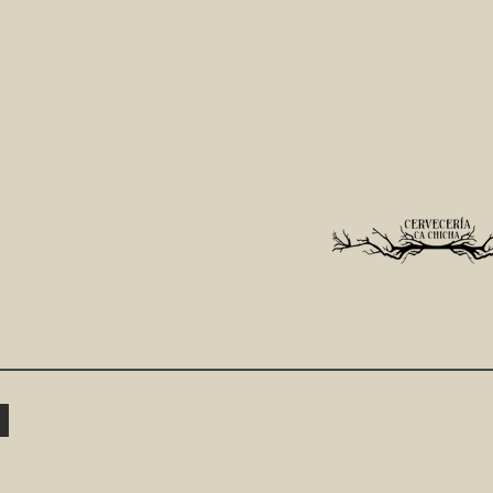
Plaza
De
Santiago
Bar
La
Traviata
C/Sergio