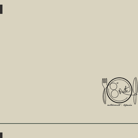
EL
8º
ARTE
C/
General
Ezponda,7