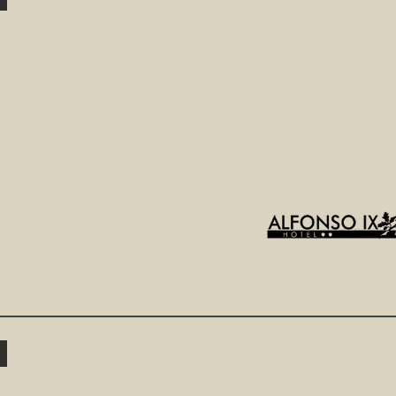
Hotel
Alfonso
IX
Calle
Moret,
20
Bar
la
Chicha